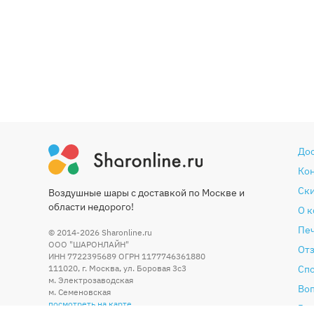
До
Ко
Ски
Воздушные шары с доставкой по Москве и
области недорого!
О 
Печ
© 2014-2026
Sharonline.ru
ООО "ШАРОНЛАЙН"
От
ИНН 7722395689 ОГРН 1177746361880
111020
,
г. Москва
,
ул. Боровая 3c3
Сп
м. Электрозаводская
Во
м. Семеновская
посмотреть на карте
Гар