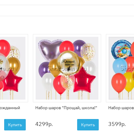
гожданный
Набор шаров "Прощай, школа!"
Набор шаров
4299
р.
3599
р.
Купить
Купить