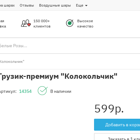
на шарах
Отзывы
Воздушные шары
Еще
ая
150 000+
Высокое
вка
клиентов
качество
"Колокольчик"
Грузик-премиум "Колокольчик"
Артикул:
14354
В наличии
599
р.
Добавить в корз
Заказать в 1 кл