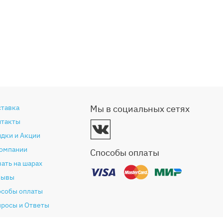
ставка
Мы в социальных сетях
нтакты
дки и Акции
компании
Способы оплаты
ать на шарах
зывы
особы оплаты
просы и Ответы
антия и возврат