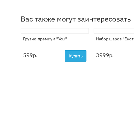
Вас также могут заинтересовать
Грузик-премиум "Усы"
Набор шаров "Енот
599
р.
3999
р.
Купить