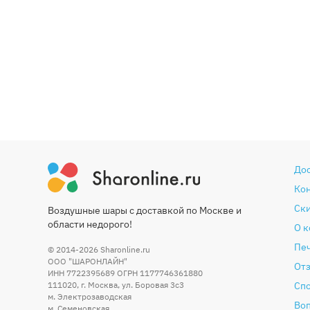
До
Ко
Ски
Воздушные шары с доставкой по Москве и
области недорого!
О 
Печ
© 2014-2026
Sharonline.ru
ООО "ШАРОНЛАЙН"
От
ИНН 7722395689 ОГРН 1177746361880
111020
,
г. Москва
,
ул. Боровая 3c3
Сп
м. Электрозаводская
Во
м. Семеновская