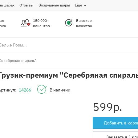
на шарах
Отзывы
Воздушные шары
Еще
ая
150 000+
Высокое
вка
клиентов
качество
Серебряная спираль"
Грузик-премиум "Серебряная спирал
Артикул:
14266
В наличии
599
р.
Добавить в корз
Заказать в 1 кл