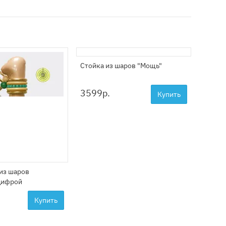
Стойка из шаров "Мощь"
Стойка
вечер
3599
р.
3799
Купить
из шаров
 цифрой
Купить