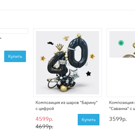
"
Купить
Композиция из шаров "Барину"
Композиция 
с цифрой
"Саванна" с
4599р.
3599
р.
Купить
4699р.