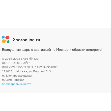
Воздушные шары с доставкой по Москве и области недорого!
© 2014-2026
Sharonline.ru
ООО "ШАРОНЛАЙН"
ИНН 7722395689 ОГРН 1177746361880
111020
,
г. Москва
,
ул. Боровая 3c3
м. Электрозаводская
м. Семеновская
посмотреть на карте
Мы в социальных сетях