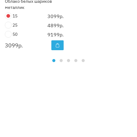
Облако белых шариков
металлик
15
3099р.
25
4899р.
50
9199р.
3099
р.