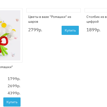
Цветы в вазе "Ромашки" из
Столбик из 
шаров
цифрой
2799
р.
1899
р.
Купить
Ромашки"
1799р.
2699р.
4399р.
Купить