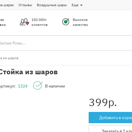
на шарах
Отзывы
Воздушные шары
Еще
ая
150 000+
Высокое
вка
клиентов
качество
а из шаров
Стойка из шаров
Артикул:
1324
В наличии
399
р.
Добавить в корз
Заказать в 1 кл