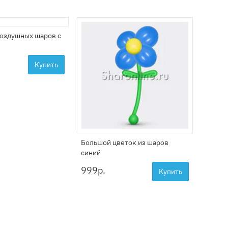
воздушных шаров с
Большо
белый
999
р
Купить
Большой цветок из шаров
синий
999
р.
Купить