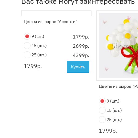
Вас также могут заинтересовать
Цветы из шаров "Ассорти"
9
(шт.)
1799р.
15
(шт.)
2699р.
25
(шт.)
4399р.
1799
р.
Купить
Цветы из шаров "
9
(шт.)
15
(шт.)
25
(шт.)
1799
р.