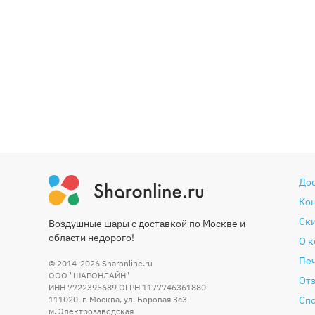
До
Ко
Ски
Воздушные шары с доставкой по Москве и
области недорого!
О 
Печ
© 2014-2026
Sharonline.ru
ООО "ШАРОНЛАЙН"
От
ИНН 7722395689 ОГРН 1177746361880
111020
,
г. Москва
,
ул. Боровая 3c3
Сп
м. Электрозаводская