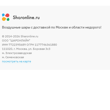
Воздушные шары с доставкой по Москве и области недорого!
© 2014-2026
Sharonline.ru
ООО "ШАРОНЛАЙН"
ИНН 7722395689 ОГРН 1177746361880
111020
,
г. Москва
,
ул. Боровая 3c3
м. Электрозаводская
м. Семеновская
посмотреть на карте
Мы в социальных сетях
Способы оплаты