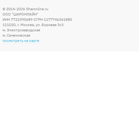
© 2014-2026
Sharonline.ru
ООО "ШАРОНЛАЙН"
ИНН 7722395689 ОГРН 1177746361880
111020
,
г. Москва
,
ул. Боровая 3c3
м. Электрозаводская
м. Семеновская
посмотреть на карте
Мы в социальных сетях
Способы оплаты
+7 (495) 215-56-05
КРУГЛОСУТОЧНО 24/7
заказать звонок
info@sharonline.ru