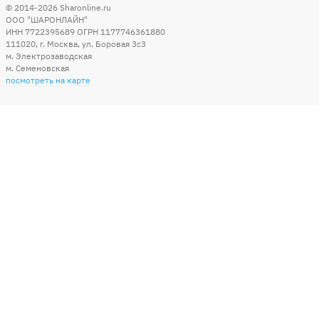
© 2014-2026
Sharonline.ru
ООО "ШАРОНЛАЙН"
ИНН 7722395689 ОГРН 1177746361880
111020
,
г. Москва
,
ул. Боровая 3c3
м. Электрозаводская
м. Семеновская
посмотреть на карте
Мы в социальных сетях
Способы оплаты
+7 (495) 215-56-05
КРУГЛОСУТОЧНО 24/7
заказать звонок
info@sharonline.ru
написать письмо