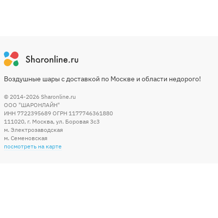
Воздушные шары с доставкой по Москве и области недорого!
© 2014-2026
Sharonline.ru
ООО "ШАРОНЛАЙН"
ИНН 7722395689 ОГРН 1177746361880
111020
,
г. Москва
,
ул. Боровая 3c3
м. Электрозаводская
м. Семеновская
посмотреть на карте
Мы в социальных сетях
Способы оплаты