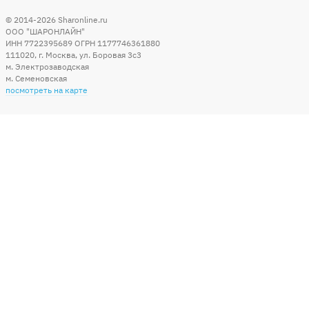
© 2014-2026
Sharonline.ru
ООО "ШАРОНЛАЙН"
ИНН 7722395689 ОГРН 1177746361880
111020
,
г. Москва
,
ул. Боровая 3c3
м. Электрозаводская
м. Семеновская
посмотреть на карте
Мы в социальных сетях
Способы оплаты
+7 (495) 215-56-05
КРУГЛОСУТОЧНО 24/7
заказать звонок
info@sharonline.ru