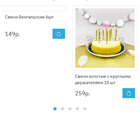
Свечи бенгальские 6шт
149
р.
Свечи золотые с круглыми
держателями 10 шт
259
р.