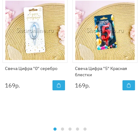
Свеча Цифра "0" серебро
Свеча Цифра "5" Красная
блестки
169
р.
169
р.