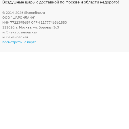
Воздушные шары с доставкой по Москве и области недорого!
© 2014-2026
Sharonline.ru
ООО "ШАРОНЛАЙН"
ИНН 7722395689 ОГРН 1177746361880
111020
,
г. Москва
,
ул. Боровая 3c3
м. Электрозаводская
м. Семеновская
посмотреть на карте
Мы в социальных сетях
Способы оплаты
+7 (495) 215-56-05
КРУГЛОСУТОЧНО 24/7
заказать звонок