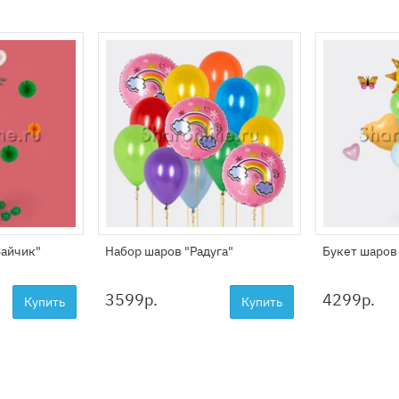
Зайчик"
Набор шаров "Радуга"
Букет шаров
3599
р.
4299
р.
Купить
Купить