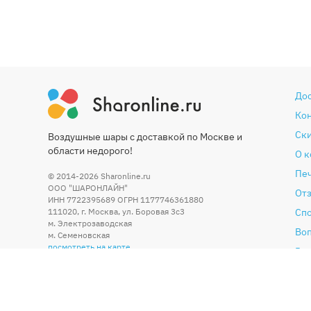
До
Ко
Ски
Воздушные шары с доставкой по Москве и
области недорого!
О 
Печ
© 2014-2026
Sharonline.ru
ООО "ШАРОНЛАЙН"
От
ИНН 7722395689 ОГРН 1177746361880
111020
,
г. Москва
,
ул. Боровая 3c3
Сп
м. Электрозаводская
Во
м. Семеновская
посмотреть на карте
Гар
Со
По
Бл