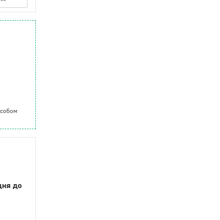
особом
дня до