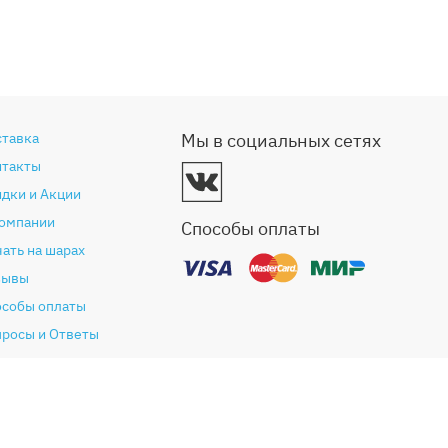
ставка
Мы в социальных сетях
нтакты
дки и Акции
компании
Способы оплаты
ать на шарах
зывы
особы оплаты
просы и Ответы
антия и возврат
глашение (Оферта)
литика конфиденциальности
ог