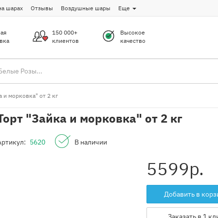
на шарах
Отзывы
Воздушные шары
Еще
ая
150 000+
Высокое
вка
клиентов
качество
а и морковка" от 2 кг
Торт "Зайка и морковка" от 2 кг
Артикул:
5620
В наличии
5599
р.
Добавить в корз
Заказать в 1 кл