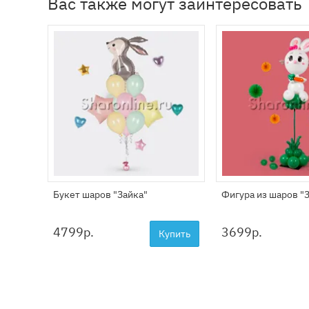
Вас также могут заинтересовать
Букет шаров "Зайка"
Фигура из шаров "
4799
р.
3699
р.
Купить