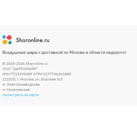
Воздушные шары с доставкой по Москве и области недорого!
© 2014-2026
Sharonline.ru
ООО "ШАРОНЛАЙН"
ИНН 7722395689 ОГРН 1177746361880
111020
,
г. Москва
,
ул. Боровая 3c3
м. Электрозаводская
м. Семеновская
посмотреть на карте
Мы в социальных сетях
Способы оплаты