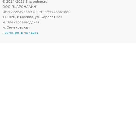
© 2014-2026
Sharonline.ru
ООО "ШАРОНЛАЙН"
ИНН 7722395689 ОГРН 1177746361880
111020
,
г. Москва
,
ул. Боровая 3c3
м. Электрозаводская
м. Семеновская
посмотреть на карте
Мы в социальных сетях
Способы оплаты
+7 (495) 215-56-05
КРУГЛОСУТОЧНО 24/7
заказать звонок
info@sharonline.ru
написать письмо