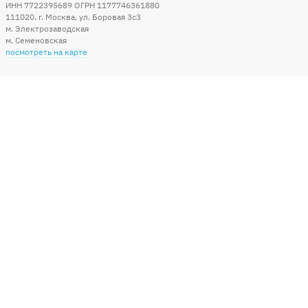
ИНН 7722395689 ОГРН 1177746361880
111020
,
г. Москва
,
ул. Боровая 3c3
м. Электрозаводская
м. Семеновская
посмотреть на карте
Мы в социальных сетях
Способы оплаты
+7 (495) 215-56-05
КРУГЛОСУТОЧНО 24/7
заказать звонок
info@sharonline.ru
написать письмо