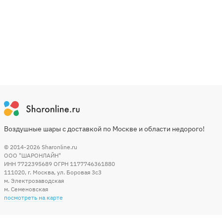
Воздушные шары с доставкой по Москве и области недорого!
© 2014-2026
Sharonline.ru
ООО "ШАРОНЛАЙН"
ИНН 7722395689 ОГРН 1177746361880
111020
,
г. Москва
,
ул. Боровая 3c3
м. Электрозаводская
м. Семеновская
посмотреть на карте
Мы в социальных сетях