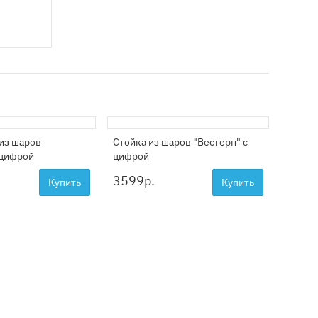
из шаров
Стойка из шаров "Вестерн" с
Цифра 
 цифрой
цифрой
"Дикий
3599
р.
4399
Купить
Купить