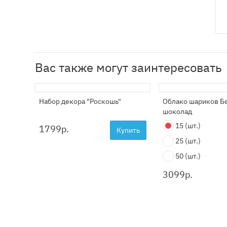
Вас также могут заинтересовать
Набор декора "Роскошь"
Облако шариков Б
шоколад
15
(шт.)
1799
р.
Купить
25
(шт.)
50
(шт.)
3099
р.