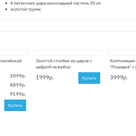
4 латексных шара шоколадный пастель 30 см
золотой грузик
ельгийский
Золотой столбик из шаров с
Композиция 
цифрой на выбор
"Лошадка" с
3099р.
1999
р.
3999
р.
Купить
4899р.
9199р.
Купить