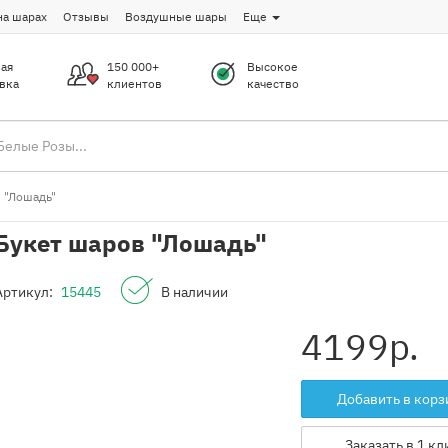
на шарах
Отзывы
Воздушные шары
Еще
ая
150 000+
Высокое
вка
клиентов
качество
 "Лошадь"
Букет шаров "Лошадь"
Артикул:
15445
В наличии
4199
р.
Добавить в корз
Заказать в 1 кл