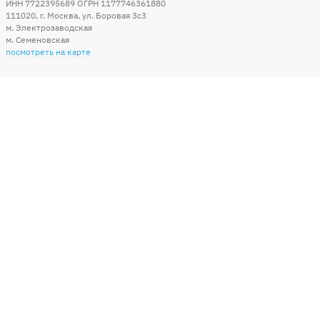
ИНН 7722395689 ОГРН 1177746361880
111020
,
г. Москва
,
ул. Боровая 3c3
м. Электрозаводская
м. Семеновская
посмотреть на карте
Мы в социальных сетях
Способы оплаты
+7 (495) 215-56-05
КРУГЛОСУТОЧНО 24/7
заказать звонок
info@sharonline.ru
написать письмо