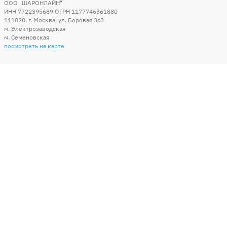
ООО "ШАРОНЛАЙН"
ИНН 7722395689 ОГРН 1177746361880
111020
,
г. Москва
,
ул. Боровая 3c3
м. Электрозаводская
м. Семеновская
посмотреть на карте
Мы в социальных сетях
Способы оплаты
+7 (495) 215-56-05
КРУГЛОСУТОЧНО 24/7
заказать звонок
info@sharonline.ru
написать письмо