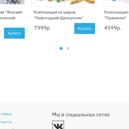
ая "Желаем
Композиция из шаров
Композиция 
фический
"Новогодний Щелкунчик"
"Прянички"
7999
р.
4599
р.
Купить
Купить
ставка
Мы в социальных сетях
нтакты