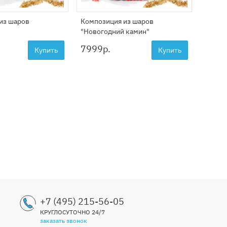
из шаров
Композиция из шаров
Фигура
"Новогодний камин"
7999
р.
2099
Купить
Купить
+7 (495) 215-56-05
КРУГЛОСУТОЧНО 24/7
заказать звонок