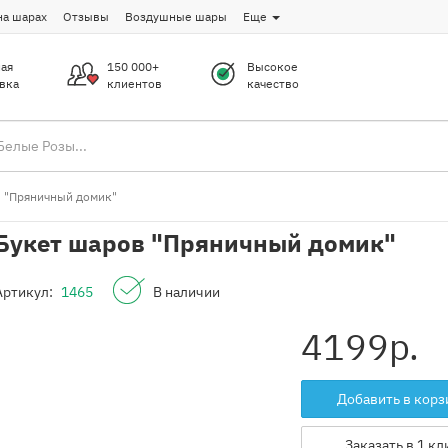
на шарах
Отзывы
Воздушные шары
Еще
ая
150 000+
Высокое
вка
клиентов
качество
 "Пряничный домик"
Букет шаров "Пряничный домик"
Артикул:
1465
В наличии
4199
р.
Добавить в корз
Заказать в 1 кл