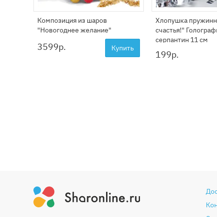
Композиция из шаров
Хлопушка пружинн
"Новогоднее желание"
счастья!" Гологра
серпантин 11 см
3599
р.
Купить
199
р.
До
Ко