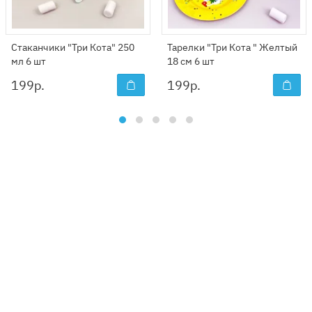
Стаканчики "Три Кота" 250
Тарелки "Три Кота " Желтый
мл 6 шт
18 см 6 шт
199
р.
199
р.