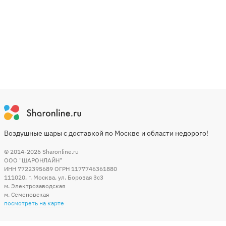
Воздушные шары с доставкой по Москве и области недорого!
© 2014-2026
Sharonline.ru
ООО "ШАРОНЛАЙН"
ИНН 7722395689 ОГРН 1177746361880
111020
,
г. Москва
,
ул. Боровая 3c3
м. Электрозаводская
м. Семеновская
посмотреть на карте
Мы в социальных сетях