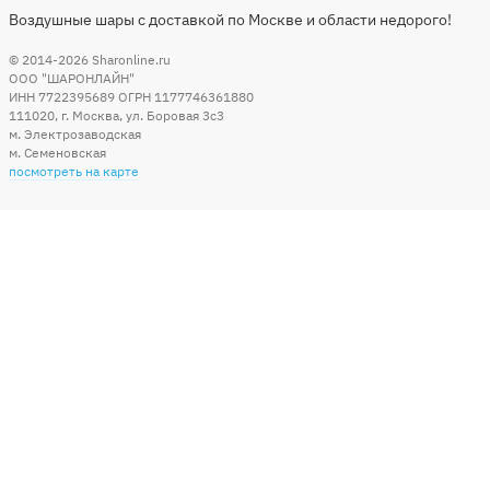
Воздушные шары с доставкой по Москве и области недорого!
© 2014-2026
Sharonline.ru
ООО "ШАРОНЛАЙН"
ИНН 7722395689 ОГРН 1177746361880
111020
,
г. Москва
,
ул. Боровая 3c3
м. Электрозаводская
м. Семеновская
посмотреть на карте
Мы в социальных сетях
Способы оплаты
+7 (495) 215-56-05
КРУГЛОСУТОЧНО 24/7
заказать звонок