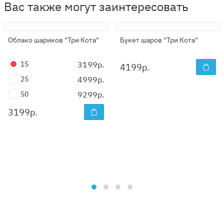
Вас также могут заинтересовать
Облако шариков "Три Кота"
Букет шаров "Три Кота"
15
3199р.
4199
р.
25
4999р.
50
9299р.
3199
р.