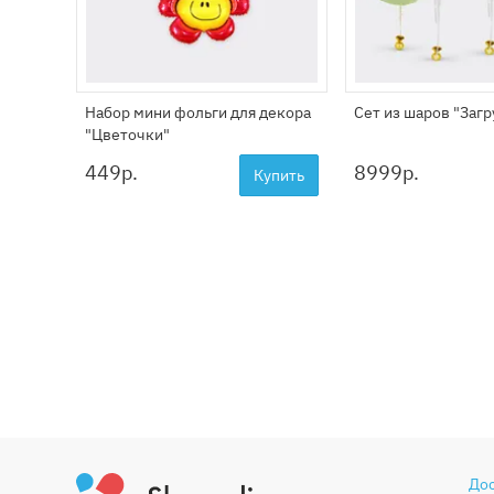
Набор мини фольги для декора
Сет из шаров "Заг
"Цветочки"
449
р.
8999
р.
Купить
До