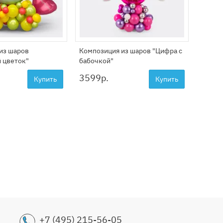
из шаров
Композиция из шаров "Цифра с
Композ
 цветок"
бабочкой"
с циф
3599
р.
3599
Купить
Купить
+7 (495) 215-56-05