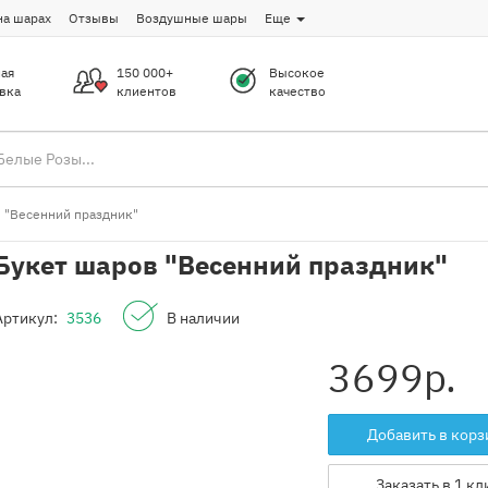
на шарах
Отзывы
Воздушные шары
Еще
ая
150 000+
Высокое
вка
клиентов
качество
 "Весенний праздник"
Букет шаров "Весенний праздник"
Артикул:
3536
В наличии
3699
р.
Добавить в корз
Заказать в 1 кл