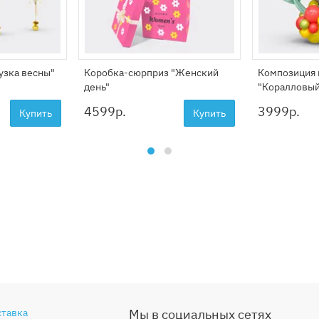
рузка весны"
Коробка-сюрприз "Женский
Композиция 
день"
"Коралловый
4599
р.
3999
р.
Купить
Купить
ставка
Мы в социальных сетях