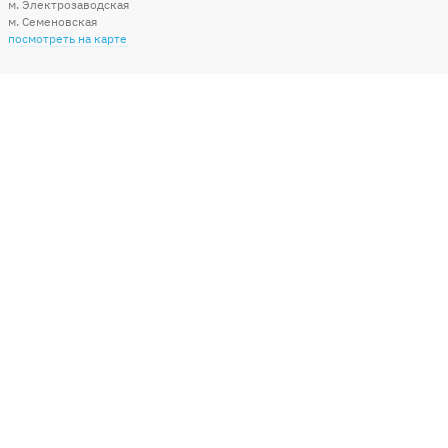
м. Электрозаводская
м. Семеновская
посмотреть на карте
Мы в социальных сетях
Способы оплаты
+7 (495) 215-56-05
КРУГЛОСУТОЧНО 24/7
заказать звонок
info@sharonline.ru
написать письмо