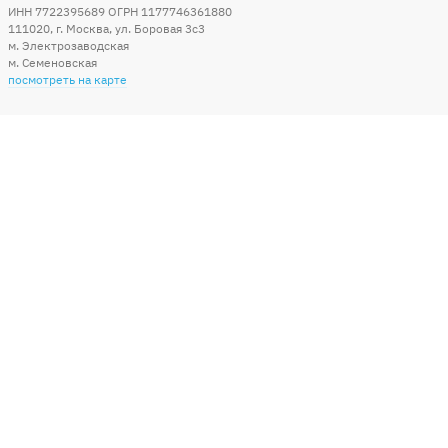
ИНН 7722395689 ОГРН 1177746361880
111020
,
г. Москва
,
ул. Боровая 3c3
м. Электрозаводская
м. Семеновская
посмотреть на карте
Мы в социальных сетях
Способы оплаты
+7 (495) 215-56-05
КРУГЛОСУТОЧНО 24/7
заказать звонок
info@sharonline.ru
написать письмо