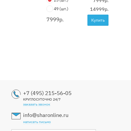
25
(шт.)
7999р.
49
(шт.)
14999р.
7999
р.
Купить
+7 (495) 215-56-05
КРУГЛОСУТОЧНО 24/7
заказать звонок
info@sharonline.ru
написать письмо