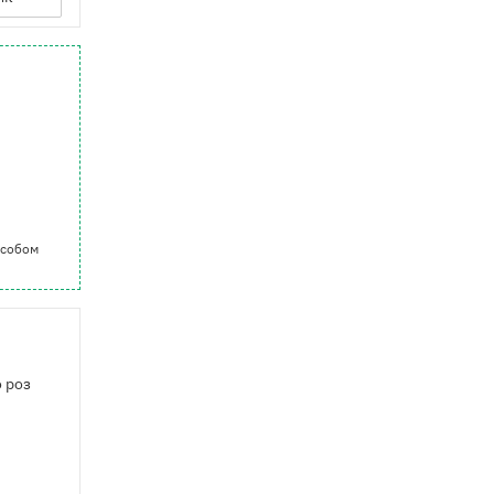
особом
о роз