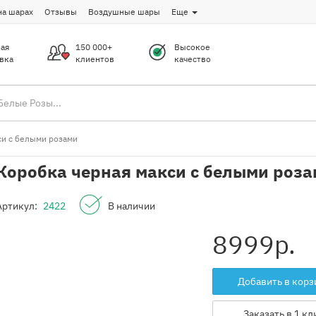
на шарах
Отзывы
Воздушные шары
Еще
ая
150 000+
Высокое
вка
клиентов
качество
си с белыми розами
Коробка черная макси с белыми роз
Артикул:
2422
В наличии
8999
р.
Добавить в корз
Заказать в 1 кл