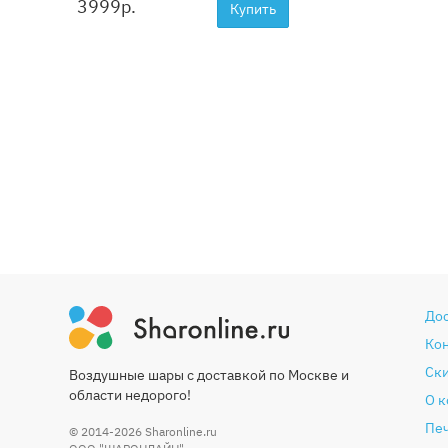
3999
р.
Купить
До
Ко
Ски
Воздушные шары с доставкой по Москве и
области недорого!
О 
Печ
© 2014-2026
Sharonline.ru