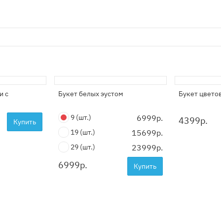
и с
Букет белых эустом
Букет цвето
9
(шт.)
6999р.
4399
р.
Купить
19
(шт.)
15699р.
29
(шт.)
23999р.
6999
р.
Купить