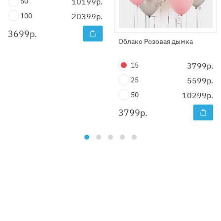
50
10199р.
100
20399р.
3699
р.
Облако Розовая дымка
15
3799р.
25
5599р.
50
10299р.
3799
р.