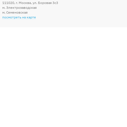
111020
,
г. Москва
,
ул. Боровая 3c3
м. Электрозаводская
м. Семеновская
посмотреть на карте
Мы в социальных сетях
Способы оплаты
+7 (495) 215-56-05
КРУГЛОСУТОЧНО 24/7
заказать звонок
info@sharonline.ru
написать письмо