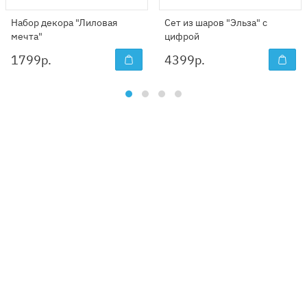
Набор декора "Лиловая
Сет из шаров "Эльза" с
мечта"
цифрой
1799
р.
4399
р.