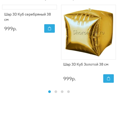
Шар 3D Куб серебряный 38
см
999
р.
Шар 3D Куб Золотой 38 см
999
р.