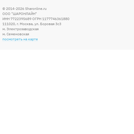
© 2014-2026
Sharonline.ru
ООО "ШАРОНЛАЙН"
ИНН 7722395689 ОГРН 1177746361880
111020
,
г. Москва
,
ул. Боровая 3c3
м. Электрозаводская
м. Семеновская
посмотреть на карте
Мы в социальных сетях
Способы оплаты
+7 (495) 215-56-05
КРУГЛОСУТОЧНО 24/7
заказать звонок
info@sharonline.ru