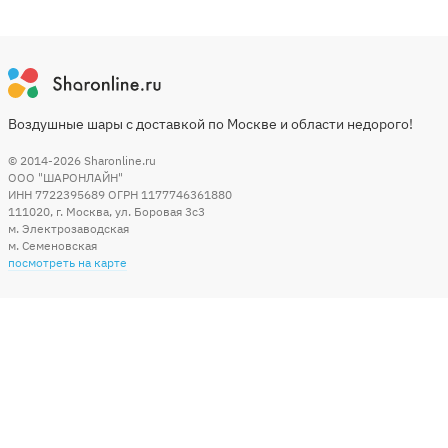
Воздушные шары с доставкой по Москве и области недорого!
© 2014-2026
Sharonline.ru
ООО "ШАРОНЛАЙН"
ИНН 7722395689 ОГРН 1177746361880
111020
,
г. Москва
,
ул. Боровая 3c3
м. Электрозаводская
м. Семеновская
посмотреть на карте
Мы в социальных сетях
Способы оплаты