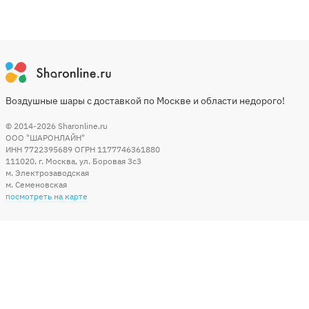
Воздушные шары с доставкой по Москве и области недорого!
© 2014-2026
Sharonline.ru
ООО "ШАРОНЛАЙН"
ИНН 7722395689 ОГРН 1177746361880
111020
,
г. Москва
,
ул. Боровая 3c3
м. Электрозаводская
м. Семеновская
посмотреть на карте
Мы в социальных сетях
Способы оплаты