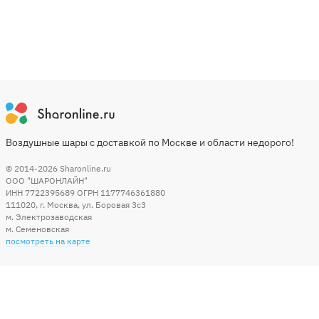
Воздушные шары с доставкой по Москве и области недорого!
© 2014-2026
Sharonline.ru
ООО "ШАРОНЛАЙН"
ИНН 7722395689 ОГРН 1177746361880
111020
,
г. Москва
,
ул. Боровая 3c3
м. Электрозаводская
м. Семеновская
посмотреть на карте
Мы в социальных сетях