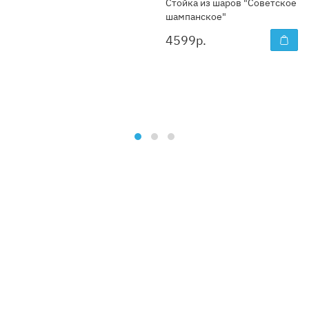
Стойка из шаров "Советское
шампанское"
4599
р.