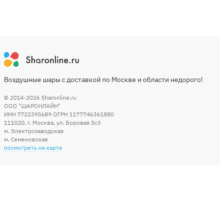
Воздушные шары с доставкой по Москве и области недорого!
© 2014-2026
Sharonline.ru
ООО "ШАРОНЛАЙН"
ИНН 7722395689 ОГРН 1177746361880
111020
,
г. Москва
,
ул. Боровая 3c3
м. Электрозаводская
м. Семеновская
посмотреть на карте
Мы в социальных сетях
Способы оплаты