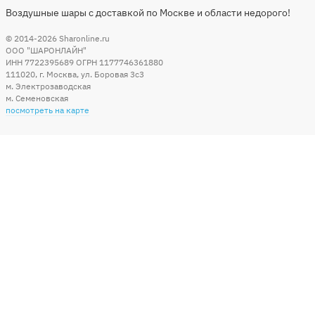
Воздушные шары с доставкой по Москве и области недорого!
© 2014-2026
Sharonline.ru
ООО "ШАРОНЛАЙН"
ИНН 7722395689 ОГРН 1177746361880
111020
,
г. Москва
,
ул. Боровая 3c3
м. Электрозаводская
м. Семеновская
посмотреть на карте
Мы в социальных сетях
Способы оплаты
+7 (495) 215-56-05
КРУГЛОСУТОЧНО 24/7
заказать звонок