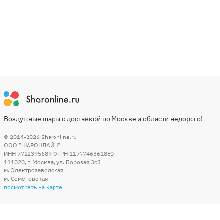
Воздушные шары с доставкой по Москве и области недорого!
© 2014-2026
Sharonline.ru
ООО "ШАРОНЛАЙН"
ИНН 7722395689 ОГРН 1177746361880
111020
,
г. Москва
,
ул. Боровая 3c3
м. Электрозаводская
м. Семеновская
посмотреть на карте
Мы в социальных сетях