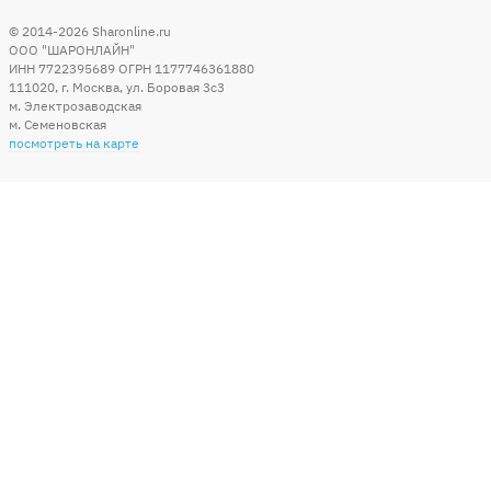
© 2014-2026
Sharonline.ru
ООО "ШАРОНЛАЙН"
ИНН 7722395689 ОГРН 1177746361880
111020
,
г. Москва
,
ул. Боровая 3c3
м. Электрозаводская
м. Семеновская
посмотреть на карте
Мы в социальных сетях
Способы оплаты
+7 (495) 215-56-05
КРУГЛОСУТОЧНО 24/7
заказать звонок
info@sharonline.ru