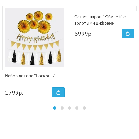
Сет из шаров "Юбилей" с
золотыми цифрами
5999
р.
Набор декора "Роскошь"
1799
р.