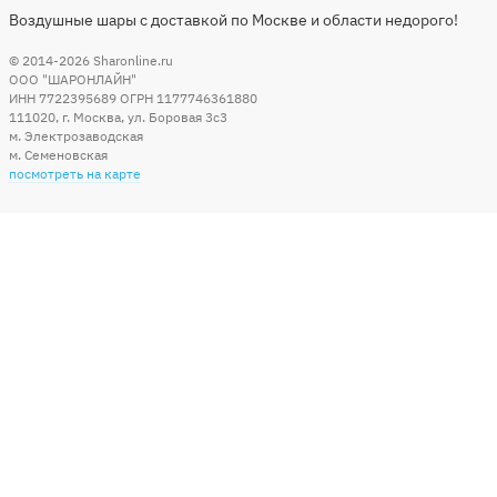
Воздушные шары с доставкой по Москве и области недорого!
© 2014-2026
Sharonline.ru
ООО "ШАРОНЛАЙН"
ИНН 7722395689 ОГРН 1177746361880
111020
,
г. Москва
,
ул. Боровая 3c3
м. Электрозаводская
м. Семеновская
посмотреть на карте
Мы в социальных сетях
Способы оплаты
+7 (495) 215-56-05
КРУГЛОСУТОЧНО 24/7
заказать звонок