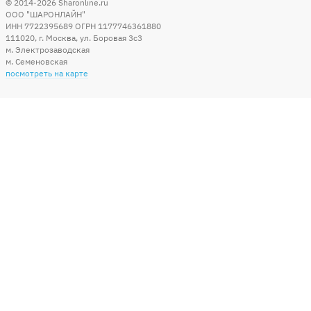
© 2014-2026
Sharonline.ru
ООО "ШАРОНЛАЙН"
ИНН 7722395689 ОГРН 1177746361880
111020
,
г. Москва
,
ул. Боровая 3c3
м. Электрозаводская
м. Семеновская
посмотреть на карте
Мы в социальных сетях
Способы оплаты
+7 (495) 215-56-05
КРУГЛОСУТОЧНО 24/7
заказать звонок
info@sharonline.ru
написать письмо