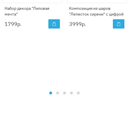
Набор декора "Лиловая
Композиция из шаров
мечта"
"Лепесток сирени" с цифрой
1799
р.
3999
р.