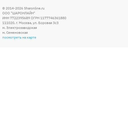
© 2014-2026
Sharonline.ru
ООО "ШАРОНЛАЙН"
ИНН 7722395689 ОГРН 1177746361880
111020
,
г. Москва
,
ул. Боровая 3c3
м. Электрозаводская
м. Семеновская
посмотреть на карте
Мы в социальных сетях
Способы оплаты
+7 (495) 215-56-05
КРУГЛОСУТОЧНО 24/7
заказать звонок
info@sharonline.ru