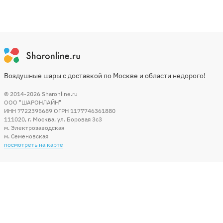
Воздушные шары с доставкой по Москве и области недорого!
© 2014-2026
Sharonline.ru
ООО "ШАРОНЛАЙН"
ИНН 7722395689 ОГРН 1177746361880
111020
,
г. Москва
,
ул. Боровая 3c3
м. Электрозаводская
м. Семеновская
посмотреть на карте
Мы в социальных сетях
Способы оплаты