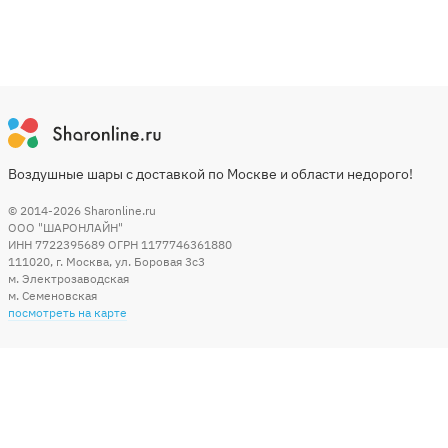
Воздушные шары с доставкой по Москве и области недорого!
© 2014-2026
Sharonline.ru
ООО "ШАРОНЛАЙН"
ИНН 7722395689 ОГРН 1177746361880
111020
,
г. Москва
,
ул. Боровая 3c3
м. Электрозаводская
м. Семеновская
посмотреть на карте
Мы в социальных сетях
Способы оплаты