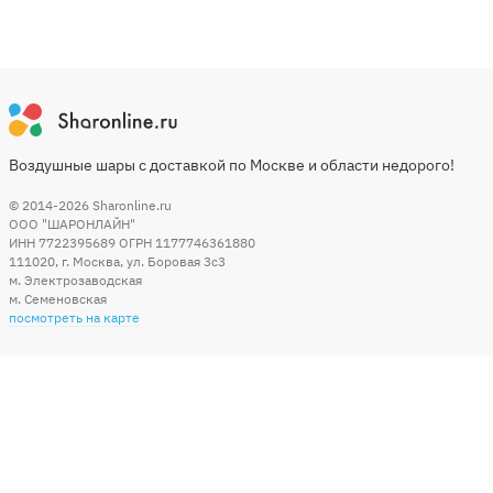
Воздушные шары с доставкой по Москве и области недорого!
© 2014-2026
Sharonline.ru
ООО "ШАРОНЛАЙН"
ИНН 7722395689 ОГРН 1177746361880
111020
,
г. Москва
,
ул. Боровая 3c3
м. Электрозаводская
м. Семеновская
посмотреть на карте
Мы в социальных сетях
Способы оплаты