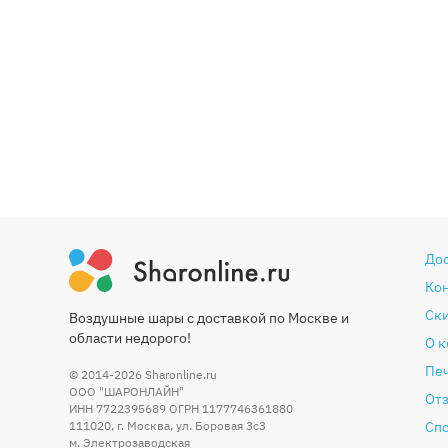
До
Ко
Ски
Воздушные шары с доставкой по Москве и
области недорого!
О 
Печ
© 2014-2026
Sharonline.ru
ООО "ШАРОНЛАЙН"
От
ИНН 7722395689 ОГРН 1177746361880
111020
,
г. Москва
,
ул. Боровая 3c3
Сп
м. Электрозаводская