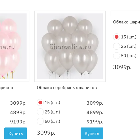
Облако шари
15
(шт.)
25
(шт.)
50
(шт.)
3099
р.
ариков
Облако серебряных шариков
3099р.
15
(шт.)
3099р.
4899р.
25
(шт.)
4899р.
9199р.
50
(шт.)
9199р.
3099
р.
Купить
Купить