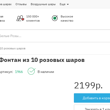
на шарах
Отзывы
Воздушные шары
Еще
ая
150 000+
Высокое
вка
клиентов
качество
 10 розовых шаров
Фонтан из 10 розовых шаров
Артикул:
1966
В наличии
2199
р.
Добавить в корз
Заказать в 1 кл