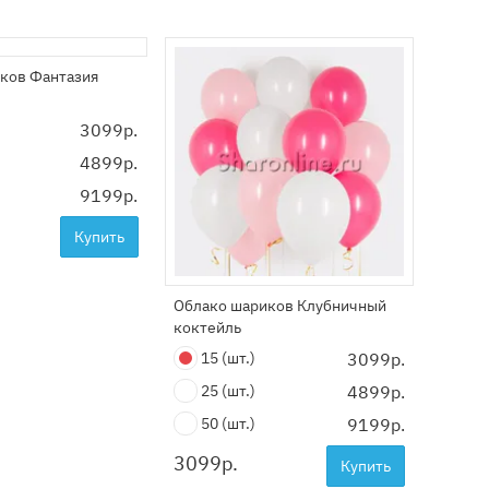
ков Фантазия
Облак
шик
3099р.
15
4899р.
25
9199р.
50
3099
Купить
Облако шариков Клубничный
коктейль
15
(шт.)
3099р.
25
(шт.)
4899р.
50
(шт.)
9199р.
3099
р.
Купить