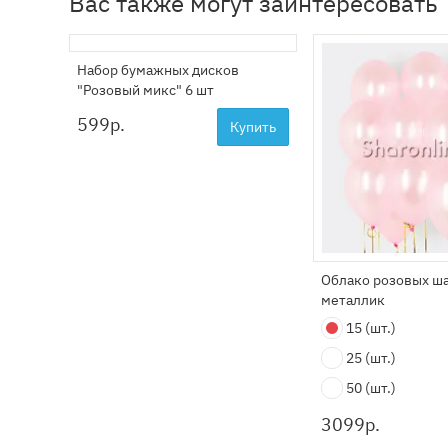
Вас также могут заинтересовать
Набор бумажных дисков
"Розовый микс" 6 шт
599
р.
Купить
Облако розовых ш
металлик
15
(шт.)
25
(шт.)
50
(шт.)
3099
р.