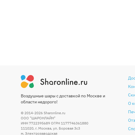
До
Ко
Ски
Воздушные шары с доставкой по Москве и
области недорого!
О 
Печ
© 2014-2026
Sharonline.ru
ООО "ШАРОНЛАЙН"
От
ИНН 7722395689 ОГРН 1177746361880
111020
,
г. Москва
,
ул. Боровая 3c3
Сп
м. Электрозаводская