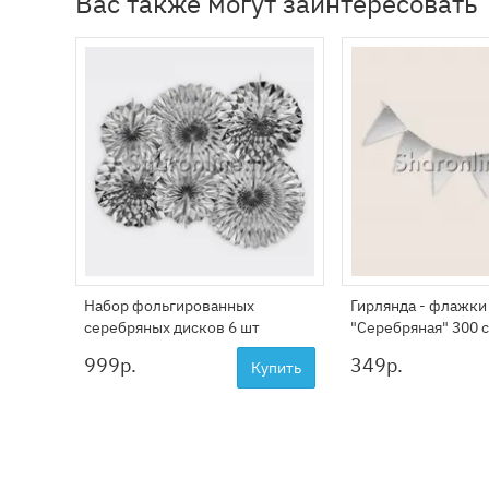
Вас также могут заинтересовать
Набор фольгированных
Гирлянда - флажки
серебряных дисков 6 шт
"Серебряная" 300 
999
р.
349
р.
Купить