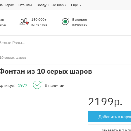
на шарах
Отзывы
Воздушные шары
Еще
ая
150 000+
Высокое
вка
клиентов
качество
 10 серых шаров
Фонтан из 10 серых шаров
Артикул:
1977
В наличии
2199
р.
Добавить в корз
Заказать в 1 кл