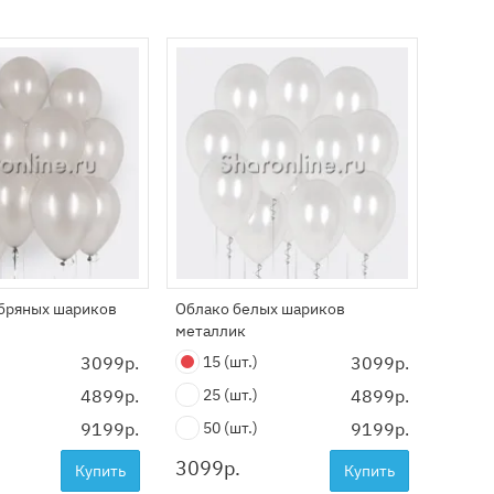
бряных шариков
Облако белых шариков
Облак
металлик
шаров
3099р.
15
(шт.)
3099р.
15
4899р.
25
(шт.)
4899р.
25
9199р.
50
(шт.)
9199р.
50
3099
р.
3099
Купить
Купить