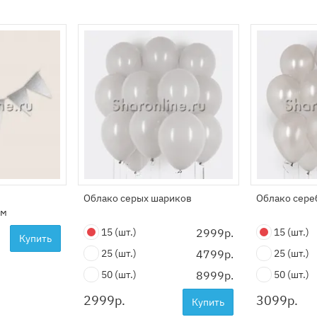
Облако серых шариков
Облако сере
см
15
(шт.)
2999р.
15
(шт.)
Купить
25
(шт.)
4799р.
25
(шт.)
50
(шт.)
8999р.
50
(шт.)
2999
р.
3099
р.
Купить