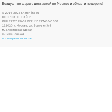
Воздушные шары с доставкой по Москве и области недорого!
© 2014-2026
Sharonline.ru
ООО "ШАРОНЛАЙН"
ИНН 7722395689 ОГРН 1177746361880
111020
,
г. Москва
,
ул. Боровая 3c3
м. Электрозаводская
м. Семеновская
посмотреть на карте
Мы в социальных сетях
Способы оплаты
+7 (495) 215-56-05
КРУГЛОСУТОЧНО 24/7
заказать звонок