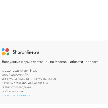
Воздушные шары с доставкой по Москве и области недорого!
© 2014-2026
Sharonline.ru
ООО "ШАРОНЛАЙН"
ИНН 7722395689 ОГРН 1177746361880
111020
,
г. Москва
,
ул. Боровая 3c3
м. Электрозаводская
м. Семеновская
посмотреть на карте
Мы в социальных сетях