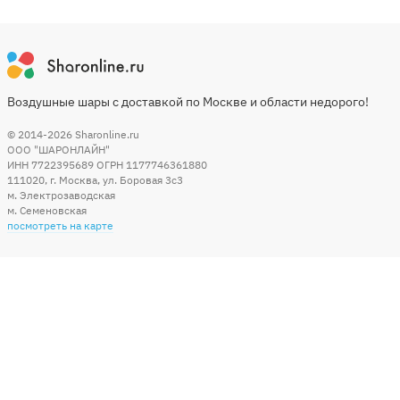
Воздушные шары с доставкой по Москве и области недорого!
© 2014-2026
Sharonline.ru
ООО "ШАРОНЛАЙН"
ИНН 7722395689 ОГРН 1177746361880
111020
,
г. Москва
,
ул. Боровая 3c3
м. Электрозаводская
м. Семеновская
посмотреть на карте
Мы в социальных сетях
Способы оплаты