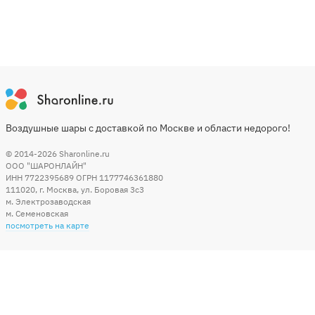
Воздушные шары с доставкой по Москве и области недорого!
© 2014-2026
Sharonline.ru
ООО "ШАРОНЛАЙН"
ИНН 7722395689 ОГРН 1177746361880
111020
,
г. Москва
,
ул. Боровая 3c3
м. Электрозаводская
м. Семеновская
посмотреть на карте
Мы в социальных сетях